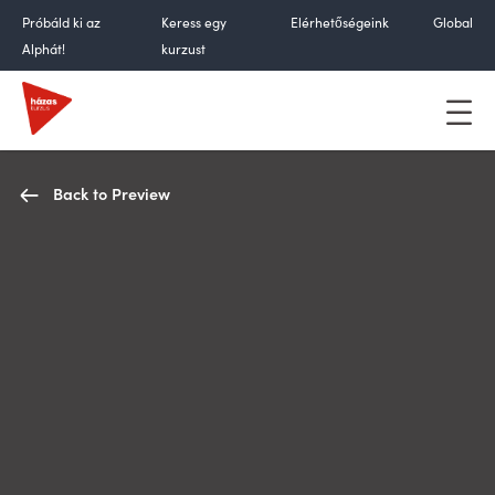
Skip
Próbáld ki az
Keress egy
Elérhetőségeink
Global
to
Alphát!
kurzust
content
Back to Preview